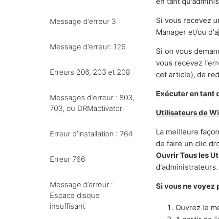
en tant qu'adminis
Si vous recevez un
Message d'erreur 3
Manager et/ou d'a
Message d'erreur: 126
Si on vous demand
vous recevez l'er
Erreurs 206, 203 et 208
cet article), de re
Exécuter en tant 
Messages d'erreur : 803,
703, ou DRMactivator
Utilisateurs de 
La meilleure façon
Erreur d’installation : 764
de faire un clic dr
Ouvrir Tous les Ut
Erreur 766
d'administrateurs.
Message d’erreur :
Si vous ne voyez 
Espace disque
insuffisant
Ouvrez le 