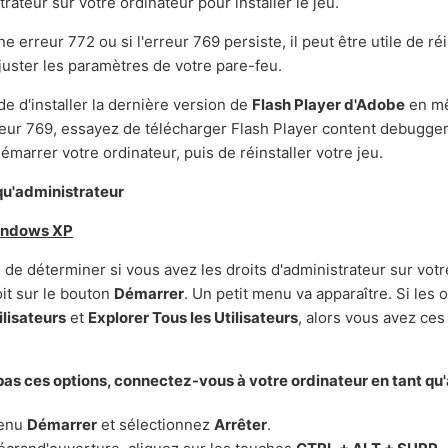
trateur sur votre ordinateur pour installer le jeu.
e erreur 772 ou si l'erreur 769 persiste, il peut être utile de ré
juster les paramètres de votre pare-feu.
e d'installer la dernière version de
Flash Player d'Adobe
en m
reur 769, essayez de télécharger Flash Player content debugger
démarrer votre ordinateur, puis de réinstaller votre jeu.
qu'administrateur
Windows XP
 de déterminer si vous avez les droits d'administrateur sur vot
oit sur le bouton
Démarrer
. Un petit menu va apparaître. Si les 
ilisateurs
et
Explorer Tous les Utilisateurs
, alors vous avez ces
pas ces options, connectez-vous à votre ordinateur en tant qu'
menu
Démarrer
et sélectionnez
Arrêter
.