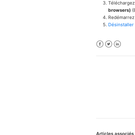
Télécharge
browsers)
(
Redémarrez 
Désinstaller 
Facebook
Twitter
LinkedIn
Articles associés