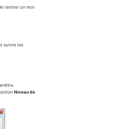
de rentrer un mot
z suivre les
.
fenêtre.
section
Niveau de