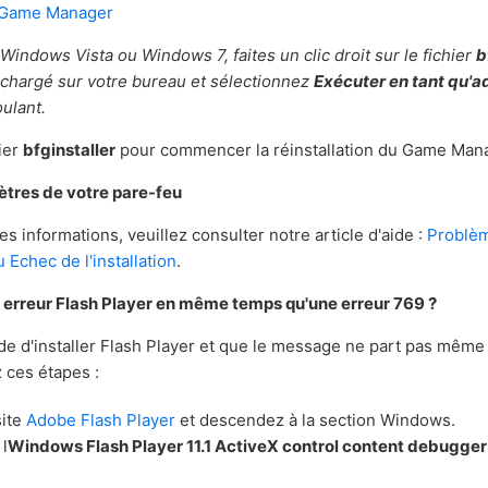
e Game Manager
Windows Vista ou Windows 7, faites un clic droit sur le fichier
b
éléchargé sur votre bureau et sélectionnez
Exécuter en tant qu'a
ulant.
hier
bfginstaller
pour commencer la réinstallation du Game Man
ètres de votre pare-feu
s informations, veuillez consulter notre article d'aide :
Problè
Echec de l'installation
.
erreur Flash Player en même temps qu'une erreur 769 ?
e d'installer Flash Player et que le message ne part pas même 
z ces étapes :
site
Adobe Flash Player
et descendez à la section Windows.
l
Windows Flash Player 11.1 ActiveX control content debugger (