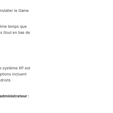
installer le Game
ême temps que
s (tout en bas de
re système XP est
options incluent
 droits
administrateur :