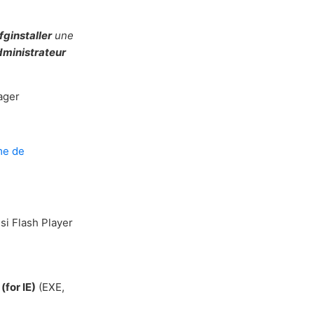
fginstaller
une
dministrateur
ager
me de
si Flash Player
for IE)
(EXE,