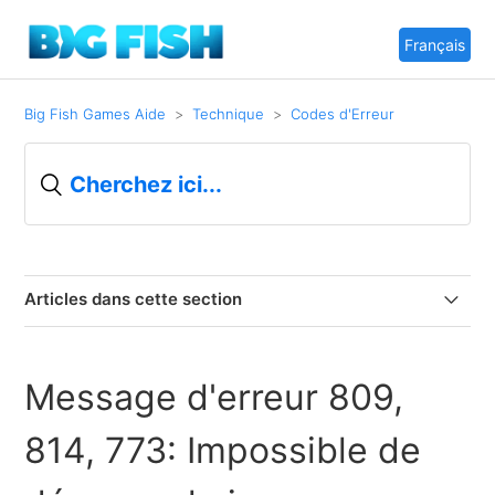
Français
Big Fish Games Aide
Technique
Codes d'Erreur
Articles dans cette section
Erreurs 1401 et 1402
Message d'erreur 809,
Messages d'erreur du Game Manager
814, 773: Impossible de
Message d'erreur 809, 814, 773: Impossible de
démarrer le jeu