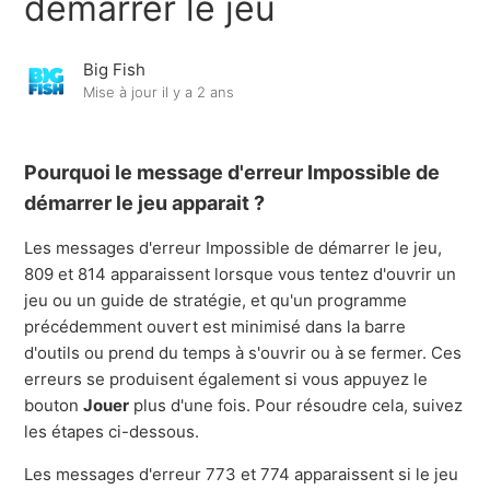
démarrer le jeu
Message d'erreur 3
Big Fish
Mise à jour
il y a 2 ans
Message d'erreur: 126
Erreurs 206, 203 et 208
Pourquoi le message d'erreur Impossible de
démarrer le jeu apparait ?
Messages d'erreur : 803, 703, ou DRMactivator
Les messages d'erreur Impossible de démarrer le jeu,
809 et 814 apparaissent lorsque vous tentez d'ouvrir un
Erreur d’installation : 764
jeu ou un guide de stratégie, et qu'un programme
précédemment ouvert est minimisé dans la barre
Erreur 766
d'outils ou prend du temps à s'ouvrir ou à se fermer. Ces
erreurs se produisent également si vous appuyez le
Message d’erreur : Espace disque insuffisant
bouton
Jouer
plus d'une fois. Pour résoudre cela, suivez
les étapes ci-dessous.
Afficher plus
Les messages d'erreur 773 et 774 apparaissent si le jeu