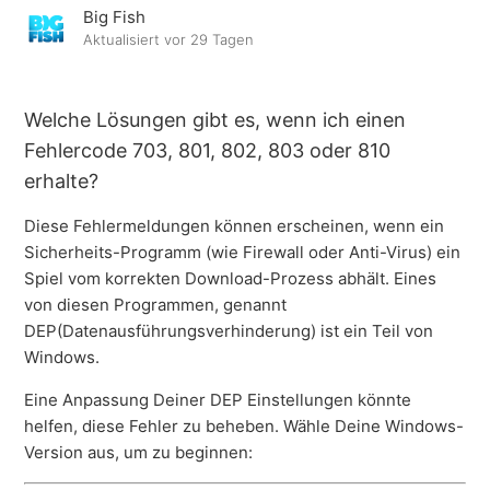
Big Fish
Fehlercodes 809, 813, 773, und 774
Aktualisiert
vor 29 Tagen
Fehlercode 3
Welche Lösungen gibt es, wenn ich einen
Fehlermeldung 126
Fehlercode 703, 801, 802, 803 oder 810
erhalte?
Aktivierungsfehler 206, 203 und 208
Diese Fehlermeldungen können erscheinen, wenn ein
Sicherheits-Programm (wie Firewall oder Anti-Virus) ein
Fehlermeldungen 703, 801, 802, 803 und 810
Spiel vom korrekten Download-Prozess abhält. Eines
von diesen Programmen, genannt
Installationsfehler 764
DEP(Datenausführungsverhinderung) ist ein Teil von
Windows.
Fehler 766
Eine Anpassung Deiner DEP Einstellungen könnte
Weitere anzeigen
helfen, diese Fehler zu beheben. Wähle Deine Windows-
Version aus, um zu beginnen: