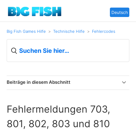
Deutsch
Big Fish Games Hilfe
Technische Hilfe
Fehlercodes
Beiträge in diesem Abschnitt
Fehler 1400, 1401 und 1402
Fehlermeldungen 703,
Fehlermeldung 809
801, 802, 803 und 810
Fehler-Codes in der Big Fish Games App