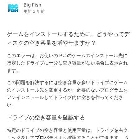
Big Fish
ゲームを始めることができません （エラー809, 813,
更新
2 年前
773）
エラー 126
ゲームをインストールするために、どうやってデ
ィスクの空き容量を増やせますか？
有効化エラー 203、206、または 208
このエラーは、お使いの PC のゲームのインストール先に
指定したドライブに十分な空き容量がない場合に表示され
エラー：703、802、803、810 または DRMactivator
ます。
インストールエラー 764
この問題を解決するには空き容量が多いドライブにゲーム
のインストール先を変更するか、必要のないプログラムを
エラー 766
アンインストールしてドライブ内に空きを作ってくださ
い。
ディスクの空き容量不足エラー
ドライブの空き容量を確認する
もっと見る
特定のドライブの空き容量と使用容量は、ドライブを右ク
リックをして
プロパティ
より確認することができます。 以