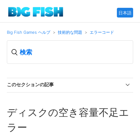
日本語
Big Fish Games ヘルプ
技術的な問題
エラーコード
このセクションの記事
エラー 1400, 1401, 1402
ディスクの空き容量不足エ
エラー 809
ラー
Big Fish ゲームアプリ エラー