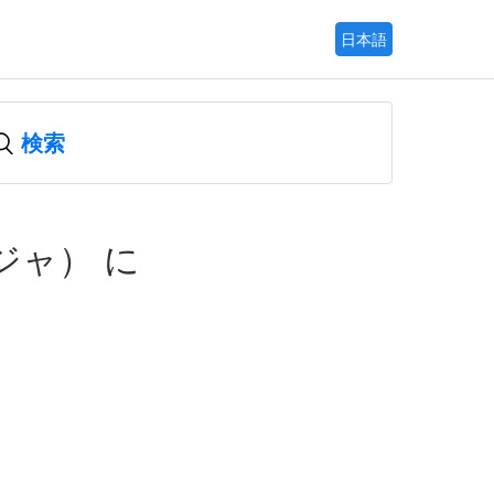
日本語
ージャ） に