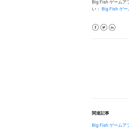
Big Fish 
い：
Big Fish
Facebook
Twitter
LinkedIn
関連記事
Big Fish ゲ