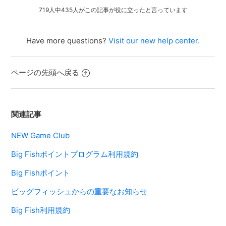
719人中435人がこの記事が役に立ったと言っています
Have more questions?
Visit our new help center.
ページの先頭へ戻る
関連記事
NEW Game Club
Big Fishポイントプログラム利用規約
Big Fishポイント
ビッグフィッシュからの重要なお知らせ
Big Fish利用規約