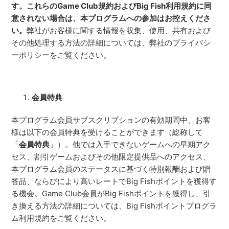
す。これらのGame Club規約およびBig Fish利用規約に同
意されない場合は、本プログラムへの参加はお控えくださ
い。
弊社がお客様に関する情報を収集、使用、共有および
その他処理する方法の詳細については、弊社のプライバシ
ーポリシーをご覧ください。
会員特典
本プログラム会員サブスクリプションの有効期間中、お客
様は以下の会員特典を受けることができます（総称して
「
会員特典
」）。他では入手できないゲームへの早期アク
セス、割引ゲームおよびその他限定提供品へのアクセス、
本プログラム会員のステータスに基づく特別報酬および贈
答品、ならびにより高いレートでBig Fishポイントを獲得す
る機会。Game Club会員がBig Fishポイントを獲得し、引
き換える方法の詳細については、Big Fishポイントプログラ
ム利用規約をご覧ください。