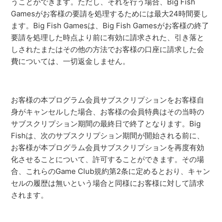
うことができます。ただし、それを行う場合、Big Fish
Gamesがお客様の要請を処理するためには最大24時間要し
ます。Big Fish Gamesは、Big Fish Gamesがお客様の終了
要請を処理した時点より前に有効に請求された、引き落と
しされたまたはその他の方法でお客様の口座に請求した会
費については、一切返金しません。
お客様の本プログラム会員サブスクリプションをお客様自
身がキャンセルした場合、お客様の会員特典はその当時の
サブスクリプション期間の最終日で終了となります。Big
Fishは、次のサブスクリプション期間が開始される前に、
お客様が本プログラム会員サブスクリプションを再度有効
化させることについて、許可することができます。その場
合、これらのGame Club規約第2条に定めるとおり、キャン
セルの履歴は無いという場合と同様にお客様に対して請求
されます。