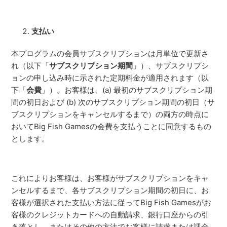
支払い
本プログラムの会員サブスクリプションは月単位で更新さ
れ（以下「
サブスクリプション期間
」）、サブスクリプシ
ョンの申し込み時に示された定期料金が適用されます（以
下「
会費
」）。お客様は、(a) 最初のサブスクリプション期
間の初日および (b) 次のサブスクリプション期間の初日（サ
ブスクリプションをキャンセルするまで）の両方の時点に
おいてBig Fish Gamesの会費を支払うことに同意するもの
とします。
これによりお客様は、お客様がサブスクリプションをキャ
ンセルするまで、各サブスクリプション期間の初日に、お
客様が選択された支払い方法に従ってBig Fish Gamesがお
客様のクレジットカードへの自動請求、銀行口座からの引
き落とし、またはその他の方法でお客様に請求または課金