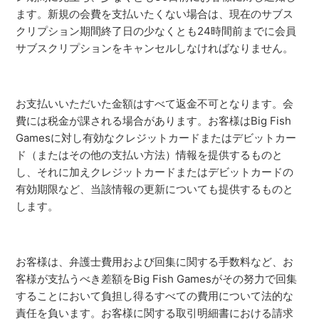
ます。新規の会費を支払いたくない場合は、現在のサブス
クリプション期間終了日の少なくとも24時間前までに会員
サブスクリプションをキャンセルしなければなりません。
お支払いいただいた金額はすべて返金不可となります。会
費には税金が課される場合があります。お客様はBig Fish
Gamesに対し有効なクレジットカードまたはデビットカー
ド（またはその他の支払い方法）情報を提供するものと
し、それに加えクレジットカードまたはデビットカードの
有効期限など、当該情報の更新についても提供するものと
します。
お客様は、弁護士費用および回集に関する手数料など、お
客様が支払うべき差額をBig Fish Gamesがその努力で回集
することにおいて負担し得るすべての費用について法的な
責任を負います。お客様に関する取引明細書における請求