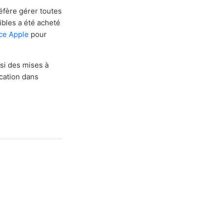
éfère gérer toutes
tibles a été acheté
nce Apple
pour
 si des mises à
ication dans