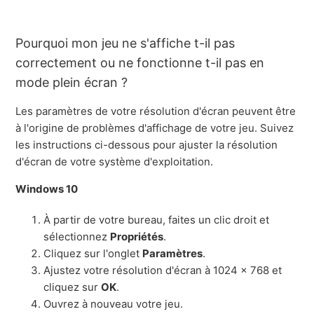
Vider le cache du navigateur Web
Pourquoi mon jeu ne s'affiche t-il pas
Résolution de l'écran
correctement ou ne fonctionne t-il pas en
mode plein écran ?
Mises à jour de jeux disponibles dans le Game
Manager
Les paramètres de votre résolution d'écran peuvent être
à l'origine de problèmes d'affichage de votre jeu. Suivez
Mise à Jour de Votre Navigateur
les instructions ci-dessous pour ajuster la résolution
d'écran de votre système d'exploitation.
A propos d'ActiveX
Windows 10
À partir de votre bureau, faites un clic droit et
sélectionnez
Propriétés
.
Cliquez sur l'onglet
Paramètres
.
Ajustez votre résolution d'écran à 1024 x 768 et
cliquez sur
OK
.
Ouvrez à nouveau votre jeu.