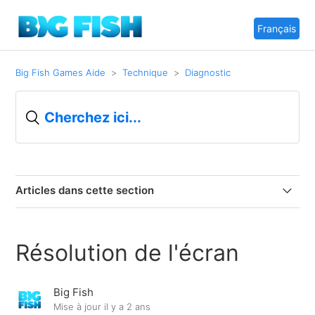
Français
Big Fish Games Aide
Technique
Diagnostic
Articles dans cette section
Exécuter un jeu en tant qu'administrateur
Résolution de l'écran
Désinstaller / Réinstaller un jeu
Big Fish
Activer JavaScript dans mon navigateur Internet
Mise à jour
il y a 2 ans